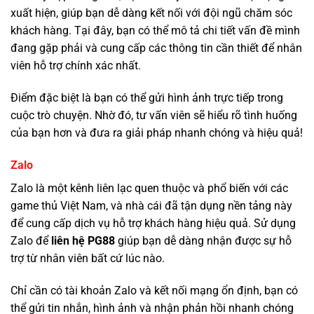
xuất hiện, giúp bạn dễ dàng kết nối với đội ngũ chăm sóc
khách hàng. Tại đây, bạn có thể mô tả chi tiết vấn đề mình
đang gặp phải và cung cấp các thông tin cần thiết để nhân
viên hỗ trợ chính xác nhất.
Điểm đặc biệt là bạn có thể gửi hình ảnh trực tiếp trong
cuộc trò chuyện. Nhờ đó, tư vấn viên sẽ hiểu rõ tình huống
của bạn hơn và đưa ra giải pháp nhanh chóng và hiệu quả!
Zalo
Zalo là một kênh liên lạc quen thuộc và phổ biến với các
game thủ Việt Nam, và nhà cái đã tận dụng nền tảng này
để cung cấp dịch vụ hỗ trợ khách hàng hiệu quả. Sử dụng
Zalo để
liên hệ PG88
giúp bạn dễ dàng nhận được sự hỗ
trợ từ nhân viên bất cứ lúc nào.
Chỉ cần có tài khoản Zalo và kết nối mạng ổn định, bạn có
thể gửi tin nhắn, hình ảnh và nhận phản hồi nhanh chóng