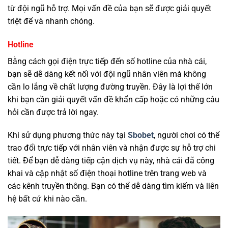
từ đội ngũ hỗ trợ. Mọi vấn đề của bạn sẽ được giải quyết
triệt để và nhanh chóng.
Hotline
Bằng cách gọi điện trực tiếp đến số hotline của nhà cái,
bạn sẽ dễ dàng kết nối với đội ngũ nhân viên mà không
cần lo lắng về chất lượng đường truyền. Đây là lợi thế lớn
khi bạn cần giải quyết vấn đề khẩn cấp hoặc có những câu
hỏi cần được trả lời ngay.
Khi sử dụng phương thức này tại
Sbobet
, người chơi có thể
trao đổi trực tiếp với nhân viên và nhận được sự hỗ trợ chi
tiết. Để bạn dễ dàng tiếp cận dịch vụ này, nhà cái đã công
khai và cập nhật số điện thoại hotline trên trang web và
các kênh truyền thông. Bạn có thể dễ dàng tìm kiếm và liên
hệ bất cứ khi nào cần.