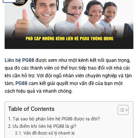
Liên hệ PG88
được xem như một kênh kết nối quan trọng,
qua đó các thành viên có thể trực tiếp trao đổi với nhà cái
khi cần hỗ trợ. Với đội ngũ nhân viên chuyên nghiệp và tận
tâm,
PG88
cam kết giải quyết mọi vấn đề của bạn một
cách hiệu quả và nhanh chóng.
Table of Contents
Tại sao bộ phận liên hệ PG88 được ra đời?
Ưu điểm khi liên hệ PG88 là gì?
Vấn đề được xử lý nhanh lẹ